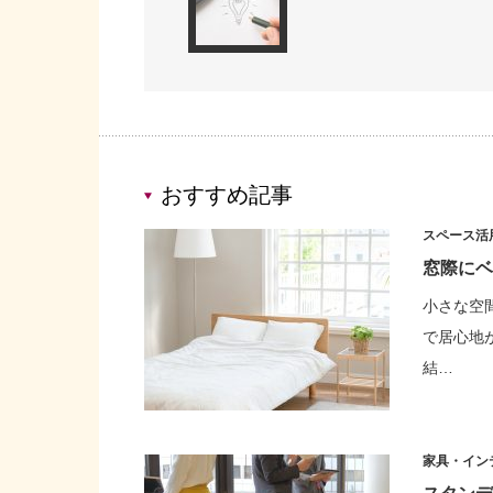
おすすめ記事
スペース活
窓際にベ
小さな空
で居心地
結…
家具・イン