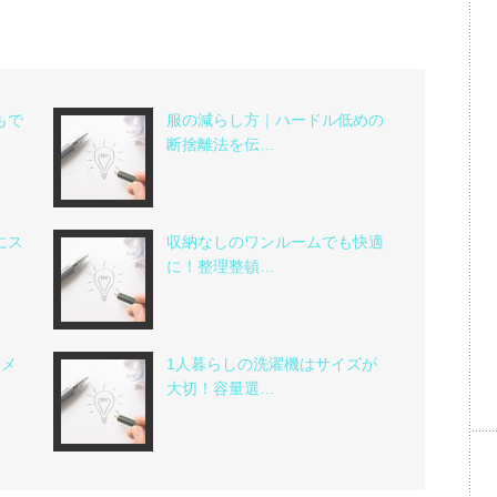
もで
服の減らし方｜ハードル低めの
断捨離法を伝…
にス
収納なしのワンルームでも快適
に！整理整頓…
｜メ
1人暮らしの洗濯機はサイズが
大切！容量選…